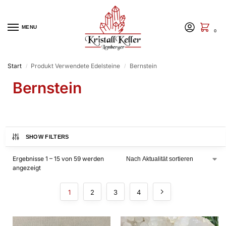
MENU
0
Start
Produkt Verwendete Edelsteine
Bernstein
/
/
Bernstein
SHOW FILTERS
Ergebnisse 1 – 15 von 59 werden
angezeigt
1
2
3
4