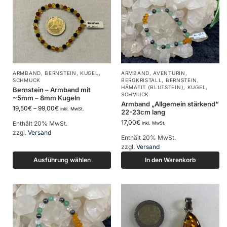
ARMBAND
,
BERNSTEIN
,
KUGEL
,
ARMBAND
,
AVENTURIN
,
SCHMUCK
BERGKRISTALL
,
BERNSTEIN
,
HÄMATIT (BLUTSTEIN)
,
KUGEL
,
Bernstein – Armband mit
SCHMUCK
~5mm – 8mm Kugeln
Armband „Allgemein stärkend“
19,50
€
–
99,00
€
inkl. MwSt.
22-23cm lang
17,00
€
Enthält 20% MwSt.
inkl. MwSt.
zzgl.
Versand
Enthält 20% MwSt.
zzgl.
Versand
Ausführung wählen
In den Warenkorb