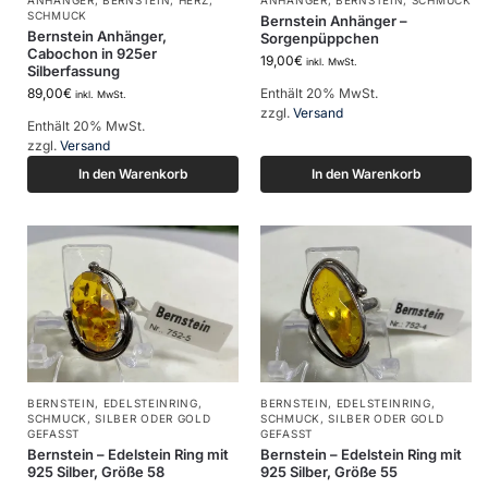
ANHÄNGER
,
BERNSTEIN
,
HERZ
,
ANHÄNGER
,
BERNSTEIN
,
SCHMUCK
SCHMUCK
Bernstein Anhänger –
Bernstein Anhänger,
Sorgenpüppchen
Cabochon in 925er
19,00
€
inkl. MwSt.
Silberfassung
89,00
€
Enthält 20% MwSt.
inkl. MwSt.
zzgl.
Versand
Enthält 20% MwSt.
zzgl.
Versand
In den Warenkorb
In den Warenkorb
BERNSTEIN
,
EDELSTEINRING
,
BERNSTEIN
,
EDELSTEINRING
,
SCHMUCK
,
SILBER ODER GOLD
SCHMUCK
,
SILBER ODER GOLD
GEFASST
GEFASST
Bernstein – Edelstein Ring mit
Bernstein – Edelstein Ring mit
925 Silber, Größe 58
925 Silber, Größe 55