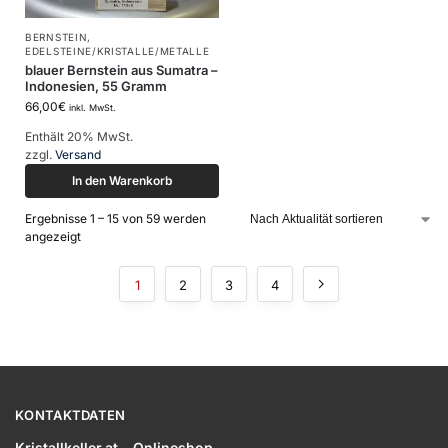
BERNSTEIN
,
EDELSTEINE/KRISTALLE/METALLE
blauer Bernstein aus Sumatra –
Indonesien, 55 Gramm
66,00
€
inkl. MwSt.
Enthält 20% MwSt.
zzgl.
Versand
In den Warenkorb
Ergebnisse 1 – 15 von 59 werden
angezeigt
1
2
3
4
KONTAKTDATEN
Kristallkeller.at – Onlineshop