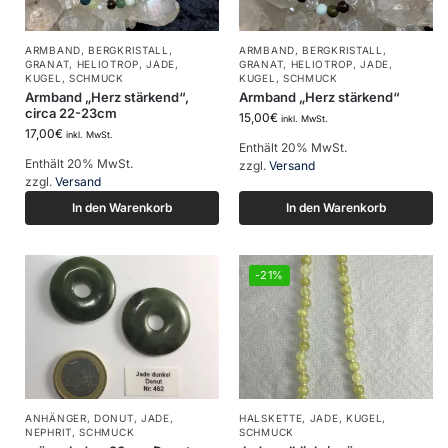
ARMBAND
,
BERGKRISTALL
,
ARMBAND
,
BERGKRISTALL
,
GRANAT
,
HELIOTROP
,
JADE
,
GRANAT
,
HELIOTROP
,
JADE
,
KUGEL
,
SCHMUCK
KUGEL
,
SCHMUCK
Armband „Herz stärkend“,
Armband „Herz stärkend“
circa 22-23cm
15,00
€
inkl. MwSt.
17,00
€
inkl. MwSt.
Enthält 20% MwSt.
Enthält 20% MwSt.
zzgl.
Versand
zzgl.
Versand
In den Warenkorb
In den Warenkorb
-21%
ANHÄNGER
,
DONUT
,
JADE
,
HALSKETTE
,
JADE
,
KUGEL
,
NEPHRIT
,
SCHMUCK
SCHMUCK