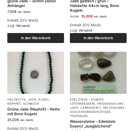
grüne Jade – 30mm Donut
Jade gelblich / grün –
Anhänger
Halskette 44cm lang, 8mm
Kugeln
7,50
€
inkl. MwSt.
15,00
€
19,00
€
inkl. MwSt.
Enthält 20% MwSt.
Enthält 20% MwSt.
zzgl.
Versand
zzgl.
Versand
In den Warenkorb
In den Warenkorb
HALSKETTE
,
JADE
,
KUGEL
,
EDELSTEIN - ESSENZ
NEPHRIT
,
SCHMUCK
(STEINWASSER)
,
FRIEDENSACHAT
,
JADE
,
LABRADORIT
,
MILCHQUARZ
,
Grüne Jade (Nephrit) – Kette
SOUVENIERS&SONSTIGES
,
mit 8mm Kugeln
TIGERAUGE
25,00
€
inkl. MwSt.
Wassersteine – Edelstein
Essenz „ausgleichend“
Enthält 20% MwSt.