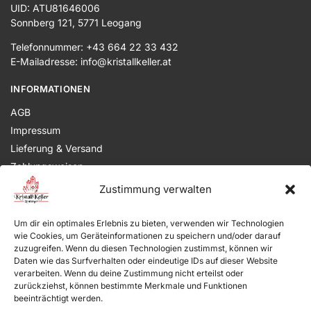
UID: ATU81646006
Sonnberg 121, 5771 Leogang
Telefonnummer: +43 664 22 33 432
E-Mailadresse: info@kristallkeller.at
INFORMATIONEN
AGB
Impressum
Lieferung & Versand
Zahlungsweisen
Datenschutz
Zustimmung verwalten
Widerruf
Kontakt
Um dir ein optimales Erlebnis zu bieten, verwenden wir Technologien
wie Cookies, um Geräteinformationen zu speichern und/oder darauf
zuzugreifen. Wenn du diesen Technologien zustimmst, können wir
MEIN KONTO
Daten wie das Surfverhalten oder eindeutige IDs auf dieser Website
verarbeiten. Wenn du deine Zustimmung nicht erteilst oder
Mein Konto
zurückziehst, können bestimmte Merkmale und Funktionen
Meine Bestellungen
beeinträchtigt werden.