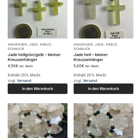
ANHÄNGER
,
JADE
,
KREUZ
,
ANHÄNGER
,
JADE
,
KREUZ
,
SCHMUCK
SCHMUCK
Jade hellgrün/gelb – kleiner
Jade hell – kleiner
Kreuzanhänger
Kreuzanhänger
4,50
€
5,00
€
inkl. MwSt.
inkl. MwSt.
Enthält 20% MwSt.
Enthält 20% MwSt.
zzgl.
Versand
zzgl.
Versand
In den Warenkorb
In den Warenkorb