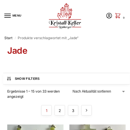
MENU
0
Start
Produkte verschlagwortet mit „Jade“
/
Jade
SHOW FILTERS
Ergebnisse 1 – 15 von 33 werden
angezeigt
1
2
3