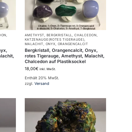
DON
,
AMETHYST
,
BERGKRISTALL
,
CHALCEDON
,
KATZENAUGE(ROTES TIGERAUGE)
,
MALACHIT
,
ONYX
,
ORANGENCALCIT
nyx,
Bergkristall, Orangencalcit, Onyx,
lachit,
rotes Tigerauge, Amethyst, Malachit,
Chalcedon auf Plastiksockel
18,00
€
inkl. MwSt.
Enthält 20% MwSt.
zzgl.
Versand