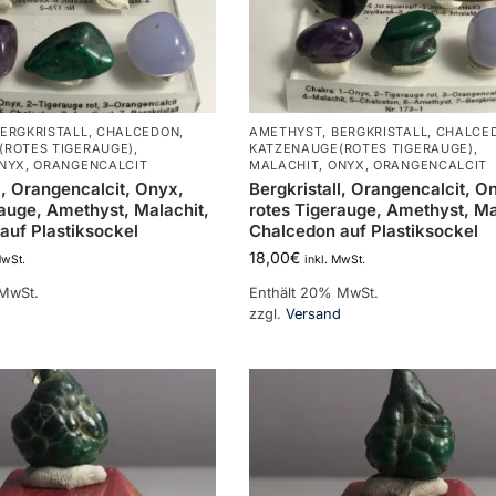
ERGKRISTALL
,
CHALCEDON
,
AMETHYST
,
BERGKRISTALL
,
CHALCE
(ROTES TIGERAUGE)
,
KATZENAUGE(ROTES TIGERAUGE)
,
NYX
,
ORANGENCALCIT
MALACHIT
,
ONYX
,
ORANGENCALCIT
l, Orangencalcit, Onyx,
Bergkristall, Orangencalcit, O
rauge, Amethyst, Malachit,
rotes Tigerauge, Amethyst, Ma
auf Plastiksockel
Chalcedon auf Plastiksockel
18,00
€
MwSt.
inkl. MwSt.
 MwSt.
Enthält 20% MwSt.
d
zzgl.
Versand