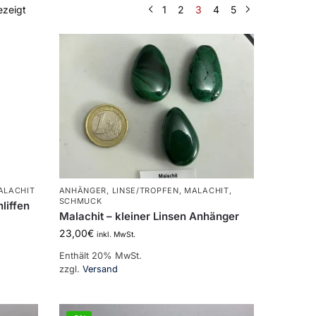
ezeigt
1
2
3
4
5
ALACHIT
ANHÄNGER
,
LINSE/TROPFEN
,
MALACHIT
,
SCHMUCK
liffen
Malachit – kleiner Linsen Anhänger
23,00
€
inkl. MwSt.
Enthält 20% MwSt.
zzgl.
Versand