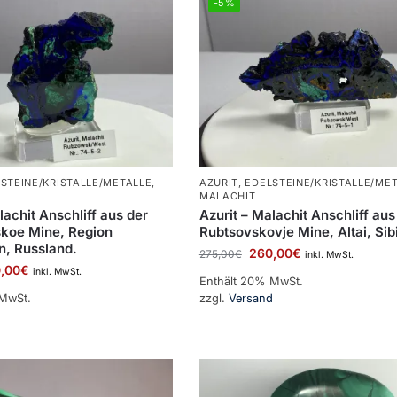
-5%
STEINE/KRISTALLE/METALLE
,
AZURIT
,
EDELSTEINE/KRISTALLE/ME
MALACHIT
lachit Anschliff aus der
Azurit – Malachit Anschliff aus
koe Mine, Region
Rubtsovskovje Mine, Altai, Sib
n, Russland.
260,00
€
275,00
€
inkl. MwSt.
,00
€
inkl. MwSt.
Enthält 20% MwSt.
 MwSt.
zzgl.
Versand
d