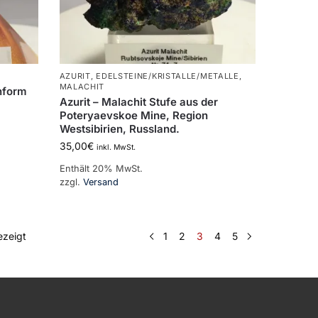
AZURIT
,
EDELSTEINE/KRISTALLE/METALLE
,
MALACHIT
nform
Azurit – Malachit Stufe aus der
Poteryaevskoe Mine, Region
Westsibirien, Russland.
35,00
€
inkl. MwSt.
Enthält 20% MwSt.
zzgl.
Versand
ezeigt
1
2
3
4
5