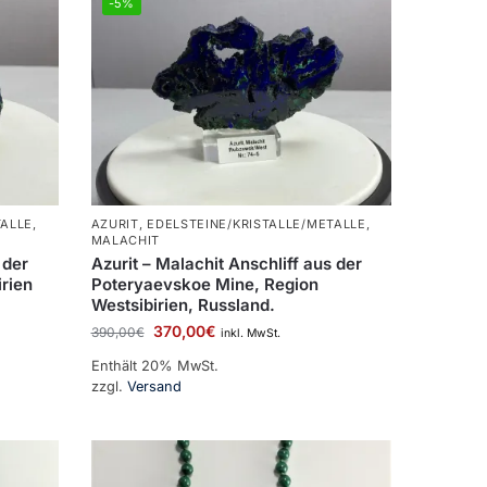
-5%
TALLE
,
AZURIT
,
EDELSTEINE/KRISTALLE/METALLE
,
MALACHIT
 der
Azurit – Malachit Anschliff aus der
irien
Poteryaevskoe Mine, Region
Westsibirien, Russland.
370,00
€
390,00
€
inkl. MwSt.
Enthält 20% MwSt.
zzgl.
Versand