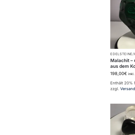
EDELSTEINE/
Malachit –
aus dem K
198,00
€
inkl
Enthält 20%
zzgl.
Versan