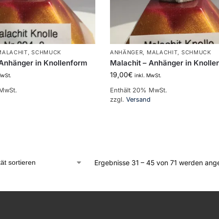
MALACHIT
,
SCHMUCK
ANHÄNGER
,
MALACHIT
,
SCHMUCK
 Anhänger in Knollenform
Malachit – Anhänger in Knolle
19,00
€
MwSt.
inkl. MwSt.
 MwSt.
Enthält 20% MwSt.
d
zzgl.
Versand
Ergebnisse 31 – 45 von 71 werden ang