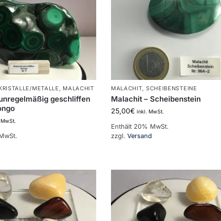
KRISTALLE/METALLE
,
MALACHIT
MALACHIT
,
SCHEIBENSTEINE
 unregelmäßig geschliffen
Malachit – Scheibenstein
ongo
25,00
€
inkl. MwSt.
. MwSt.
Enthält 20% MwSt.
 MwSt.
zzgl.
Versand
d