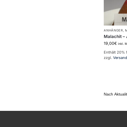
ANHÄNGER
,
Malachit –
19,00
€
inkl. 
Enthält 20%
zzgl.
Versan