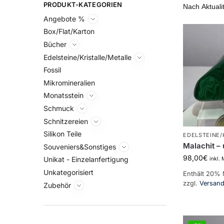
PRODUKT-KATEGORIEN
Angebote %
Box/Flat/Karton
Bücher
Edelsteine/Kristalle/Metalle
Fossil
Mikromineralien
Monatsstein
Schmuck
Schnitzereien
Silikon Teile
EDELSTEINE/
Malachit –
Souveniers&Sonstiges
98,00
€
Unikat - Einzelanfertigung
inkl.
Unkategorisiert
Enthält 20%
zzgl.
Versan
Zubehör