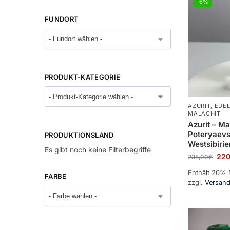
-6%
FUNDORT
PRODUKT-KATEGORIE
AZURIT
,
EDEL
MALACHIT
Azurit – Ma
Poteryaevs
PRODUKTIONSLAND
Westsibirie
Es gibt noch keine Filterbegriffe
220
235,00
€
Enthält 20%
FARBE
zzgl.
Versan