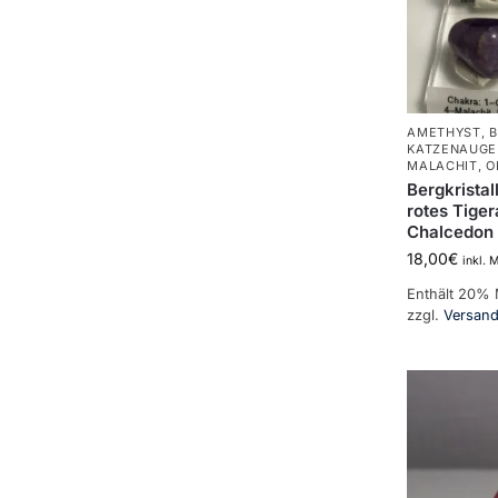
AMETHYST
,
B
KATZENAUGE
MALACHIT
,
O
Bergkristal
rotes Tige
Chalcedon 
18,00
€
inkl. 
Enthält 20%
zzgl.
Versan