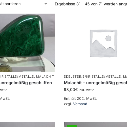
Ergebnisse 31 – 45 von 71 werden ang
KRISTALLE/METALLE
,
MALACHIT
EDELSTEINE/KRISTALLE/METALLE
,
M
 unregelmäßig geschliffen
Malachit – unregelmäßig gesch
98,00
€
 MwSt.
inkl. MwSt.
 MwSt.
Enthält 20% MwSt.
d
zzgl.
Versand