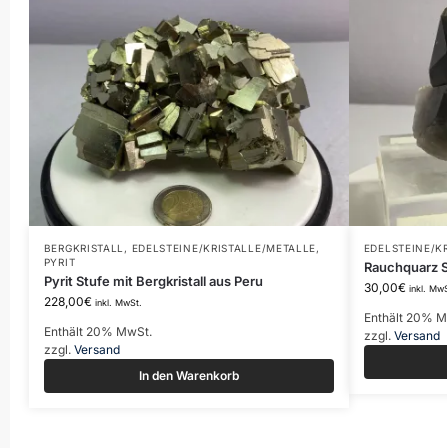
BERGKRISTALL
,
EDELSTEINE/KRISTALLE/METALLE
,
EDELSTEINE/K
PYRIT
Rauchquarz St
Pyrit Stufe mit Bergkristall aus Peru
30,00
€
inkl. MwS
228,00
€
inkl. MwSt.
Enthält 20% M
Enthält 20% MwSt.
zzgl.
Versand
zzgl.
Versand
In den Warenkorb