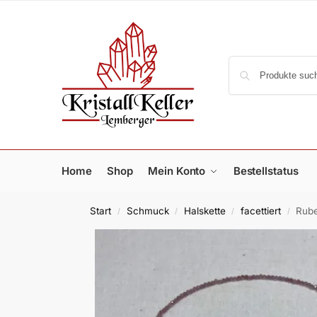
Home
Shop
Mein Konto
Bestellstatus
Start
Schmuck
Halskette
facettiert
Rube
/
/
/
/