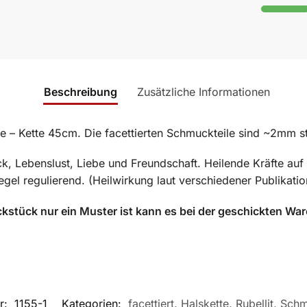
Beschreibung
Zusätzliche Informationen
ile – Kette 45cm. Die facettierten Schmuckteile sind ~2mm st
ck, Lebenslust, Liebe und Freundschaft. Heilende Kräfte auf
egel regulierend. (Heilwirkung laut verschiedener Publikati
kstück nur ein Muster ist kann es bei der geschickten Wa
r:
1155-1
Kategorien:
facettiert
,
Halskette
,
Rubellit
,
Schm