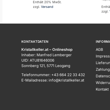
Enthält 20% MwSt.
zzgl.
Versand
Enthä
zzgl.
KONTAKTDATEN
INFORM
Kristallkeller.at – Onlineshop
AGB
Inhaber: Manfred Lemberger
Impres
UID: ATU81646006
Lieferu
Sonnberg 121, 5771 Leogang
Zahlung
Telefonnummer: +43 664 22 33 432
Datensc
E-Mailadresse: info@kristallkeller.at
Widerru
Kontakt