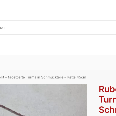
llit – facettierte Turmalin Schmuckteile – Kette 45cm
Rube
Tur
Sch