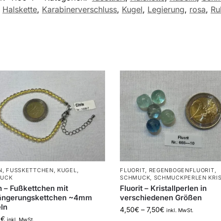
,
Halskette
,
Karabinerverschluss
,
Kugel
,
Legierung
,
rosa
,
Rub
N
,
FUSSKETTCHEN
,
KUGEL
,
FLUORIT
,
REGENBOGENFLUORIT
,
UCK
SCHMUCK
,
SCHMUCKPERLEN KRIS
in – Fußkettchen mit
Fluorit – Kristallperlen in
ängerungskettchen ~4mm
verschiedenen Größen
ln
4,50
€
–
7,50
€
inkl. MwSt.
0
€
inkl. MwSt.