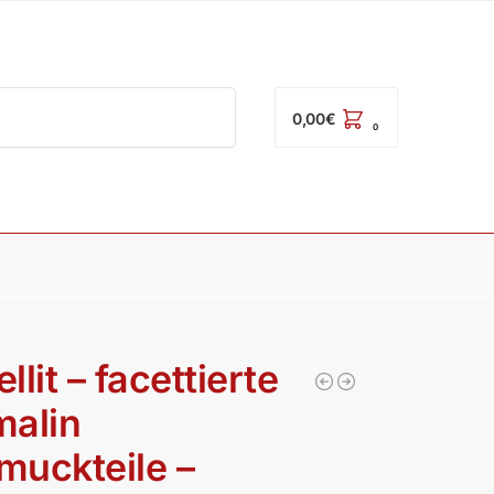
Suchen
0,00
€
0
llit – facettierte
malin
muckteile –