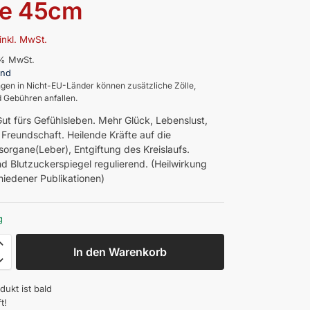
te 45cm
inkl. MwSt.
0% MwSt.
and
ngen in Nicht-EU-Länder können zusätzliche Zölle,
 Gebühren anfallen.
Gut fürs Gefühlsleben. Mehr Glück, Lebenslust,
Freundschaft. Heilende Kräfte auf die
organe(Leber), Entgiftung des Kreislaufs.
d Blutzuckerspiegel regulierend. (Heilwirkung
hiedener Publikationen)
g
In den Warenkorb
dukt ist bald
t!