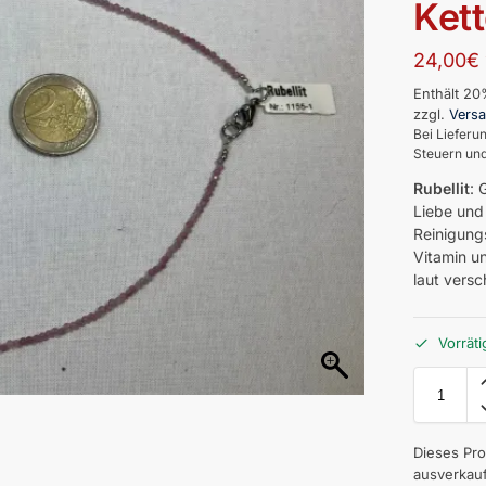
Ket
24,00
€
Enthält 2
zzgl.
Vers
Bei Lieferu
Steuern und
Rubellit
: 
Liebe und 
Reinigungs
Vitamin un
laut versc
Vorräti
Dieses Pro
ausverkauf