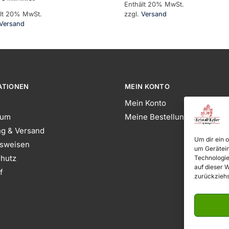
Enthält 20% MwSt.
lt 20% MwSt.
zzgl.
Versand
Versand
ATIONEN
MEIN KONTO
Mein Konto
sum
Meine Bestellungen
ng & Versand
Um dir ein 
sweisen
um Gerätein
hutz
Technologie
auf dieser 
f
zurückziehs