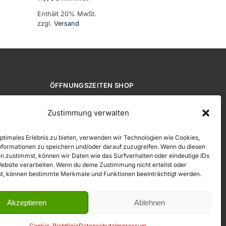
Enthält 20% MwSt.
zzgl.
Versand
ÖFFNUNGSZEITEN SHOP
Di. bis Sa. 10:00 - 18:00 Uhr Mo,
Zustimmung verwalten
Sonn- und Feiertage geschlossen.
optimales Erlebnis zu bieten, verwenden wir Technologien wie Cookies,
formationen zu speichern und/oder darauf zuzugreifen. Wenn du diesen
n zustimmst, können wir Daten wie das Surfverhalten oder eindeutige IDs
Website verarbeiten. Wenn du deine Zustimmung nicht erteilst oder
t, können bestimmte Merkmale und Funktionen beeinträchtigt werden.
Akzeptieren
Ablehnen
© 2026 Kristallkeller.at
Cookie-Richtlinie
Datenschutz
Impressum