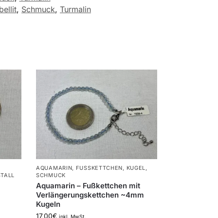
ellit
,
Schmuck
,
Turmalin
AQUAMARIN
,
FUSSKETTCHEN
,
KUGEL
,
TALL
SCHMUCK
Aquamarin – Fußkettchen mit
Verlängerungskettchen ~4mm
Kugeln
17,00
€
inkl. MwSt.