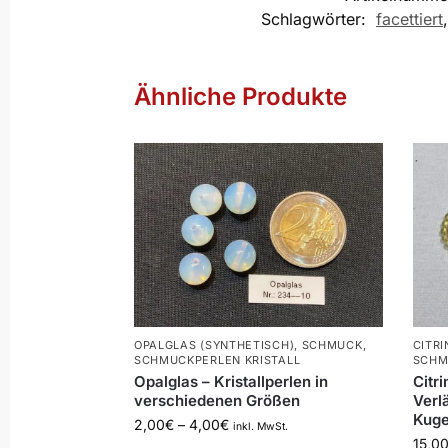
Schlagwörter:
facettiert
Ähnliche Produkte
OPALGLAS (SYNTHETISCH)
,
SCHMUCK
,
CITRI
SCHMUCKPERLEN KRISTALL
SCHM
Opalglas – Kristallperlen in
Citr
verschiedenen Größen
Verl
Kuge
2,00
€
–
4,00
€
inkl. MwSt.
15,0