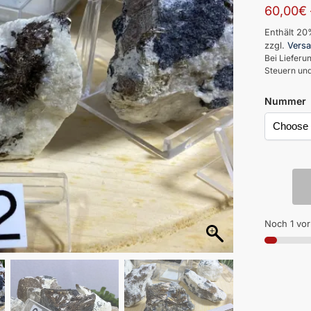
60,00
€
Enthält 2
zzgl.
Vers
Bei Lieferu
Steuern und
Nummer
Noch 1 vo