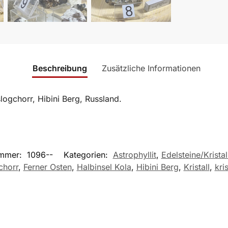
Beschreibung
Zusätzliche Informationen
slogchorr, Hibini Berg, Russland.
ummer:
1096--
Kategorien:
Astrophyllit
,
Edelsteine/Kristal
chorr
,
Ferner Osten
,
Halbinsel Kola
,
Hibini Berg
,
Kristall
,
kris