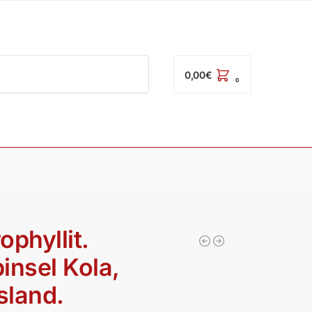
Suchen
0,00
€
0
ophyllit.
insel Kola,
sland.