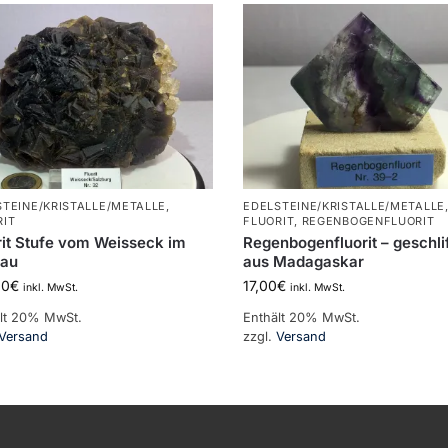
STEINE/KRISTALLE/METALLE
,
EDELSTEINE/KRISTALLE/METALLE
RIT
FLUORIT
,
REGENBOGENFLUORIT
rit Stufe vom Weisseck im
Regenbogenfluorit – geschli
au
aus Madagaskar
00
€
17,00
€
inkl. MwSt.
inkl. MwSt.
lt 20% MwSt.
Enthält 20% MwSt.
Versand
zzgl.
Versand